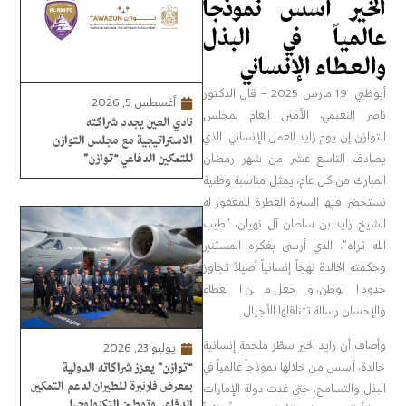
الخير أسس نموذجاً
عالمياً في البذل
والعطاء الإنساني
أبوظبي، 19 مارس 2025 – قال الدكتور
أغسطس 5, 2026
ناصر النعيمي، الأمين العام لمجلس
نادي العين يجدد شراكته
التوازن إن يوم زايد للعمل الإنساني، الذي
الاستراتيجية مع مجلس التوازن
يصادف التاسع عشر من شهر رمضان
للتمكين الدفاعي “توازن”
المبارك من كل عام، يمثل مناسبة وطنية
نستحضر فيها السيرة العطرة للمغفور له
الشيخ زايد بن سلطان آل نهيان، “طيب
الله ثراه”، الذي أرسى بفكره المستنير
وحكمته الخالدة نهجاً إنسانياً أصيلاً تجاوز
حدود الوطن، وجعل من العطاء
والإحسان رسالة تتناقلها الأجيال.
وأضاف أن زايد الخير سطّر ملحمة إنسانية
يوليو 23, 2026
خالدة، أسس من خلالها نموذجاً عالمياً في
“توازن” يعزز شراكاته الدولية
بمعرض فارنبرة للطيران لدعم التمكين
البذل والتسامح، حتى غدت دولة الإمارات
الدفاعي وتوطين التكنولوجيا