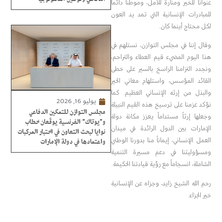
عنواناً للخير ومنارة للأمل، وموطناً دائماً
للمبادرات الإنسانية التي تمد يد العون
لكل محتاج أينما كان.
وقال إننا في مجلس التوازن، نستلهم في
هذا اليوم المضيء قيم العطاء والتراحم،
ونجدد التزامنا الراسخ بالسير على خطى
القائد المؤسس، واستلهام معاني الخير
والبذل من إرثه الإنساني العظيم. كما
يوليو 16, 2026
نؤكد عزمنا على ترسيخ هذه القيم النبيلة
مجلس التوازن للتمكين الدفاعي
وجعلها إرثاً مستداماً يعزز مكانة دولة
و”يوتاك” الفرنسية يوقّعان خطاب
الإمارات بين الدول الرائدة في ميدان
نوايا لبحث التعاون في اختبار المركبات
العمل الإنساني، إيماناً منا بدورنا الوطني
واعتمادها في دولة الإمارات
ومسؤوليتنا في دعم مسيرة التنمية
الشاملة، انسجاماً مع رؤية قيادتنا الحكيمة.
رحم الله الشيخ زايد، وجزاه عن الإنسانية
خير الجزاء.