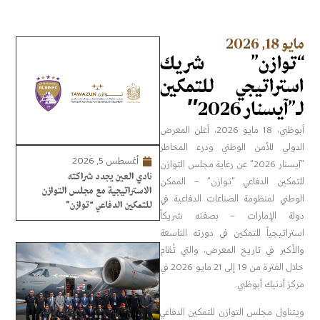
مايو 18, 2026
“توازن” شريك
استراتيجي للتمكين
لـ”آيسنار 2026″
أبوظبي، 18 مايو 2026، أعلن المعرض
الدولي للأمن الوطني ودرء المخاطر
أغسطس 5, 2026
“آيسنار 2026” عن رعاية مجلس التوازن
نادي العين يجدد شراكته
للتمكين الدفاعي “توازن” – الممكن
الاستراتيجية مع مجلس التوازن
الوطني لمنظومة الصناعات الدفاعية في
للتمكين الدفاعي “توازن”
دولة الإمارات – بصفته شريكاً
استراتيجياً للتمكين في دورته التاسعة
والأكبر في تاريخ المعرض، والتي تُقام
خلال الفترة من 19 إلى 21 مايو 2026 في
مركز أدنيك أبوظبي.
ويتناول مجلس التوازن للتمكين الدفاعي