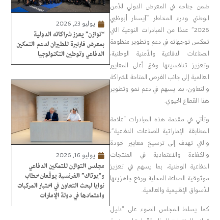
ضمن جناحه في المعرض الدولي للأمن
الوطني ودرء المخاطر “آيسنار أبوظبي
يوليو 23, 2026
2026” عددًا من المبادرات النوعية التي
“توازن” يعزز شراكاته الدولية
تعكس توجهاته في دعم وتطوير منظومة
بمعرض فارنبرة للطيران لدعم التمكين
الصناعات الدفاعية والأمنية الوطنية،
الدفاعي وتوطين التكنولوجيا
وتعزيز تنافسيتها وفق أعلى المعايير
العالمية إلى جانب الفرص المتاحة للشراكة
والتعاون، بما يسهم في دعم نمو وتطوير
هذا القطاع الحيوي.
وتأتي في مقدمة هذه المبادرات “علامة
المطابقة الإماراتية للصناعات الدفاعية”،
والتي تهدف إلى ترسيخ معايير الجودة
والكفاءة والاعتمادية في المنتجات
يوليو 16, 2026
مجلس التوازن للتمكين الدفاعي
الدفاعية الوطنية، بما يسهم في تعزيز
و”يوتاك” الفرنسية يوقّعان خطاب
موثوقية الصناعة المحلية ورفع جاهزيتها
نوايا لبحث التعاون في اختبار المركبات
للأسواق الإقليمية والعالمية.
واعتمادها في دولة الإمارات
كما يسلط المجلس الضوء على “دليل